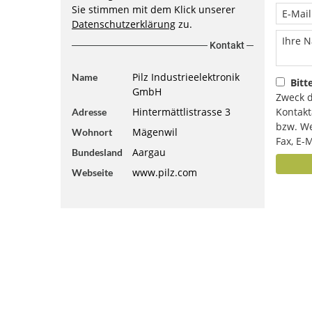
Sie stimmen mit dem Klick unserer
Datenschutzerklärung
zu.
Kontakt
Pilz Industrieelektronik
Name
Bitt
GmbH
Zweck d
Hintermättlistrasse 3
Kontakt
Adresse
bzw. We
Mägenwil
Wohnort
Fax, E-M
Aargau
Bundesland
www.pilz.com
Webseite