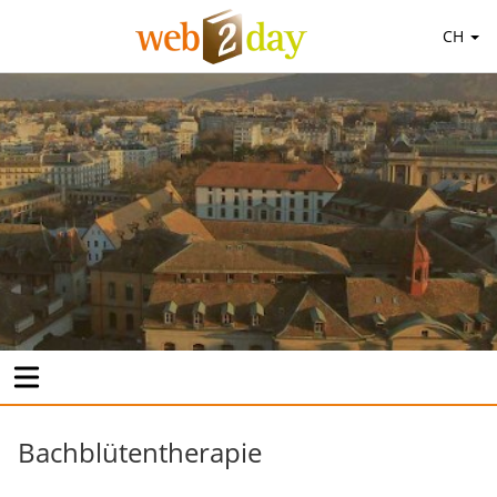
CH
Bachblütentherapie