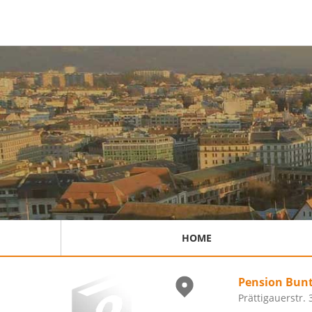
HOME
Pension Bun
Prättigauerstr.