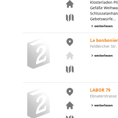
Klosterladen Pi
Gefäße Weihwas
Schlüsselanhän
Gebetswürfe...
weiterlesen
La bonbonie
Feldkircher Str.
weiterlesen
LABOR 79
Ebnaterstrasse 
weiterlesen