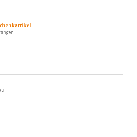
chenkartikel
ttingen
au