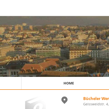
HOME
Bücheler We
Geissweidstr. 4