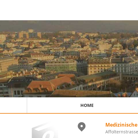
HOME
Medizinisch
Affolternstrass