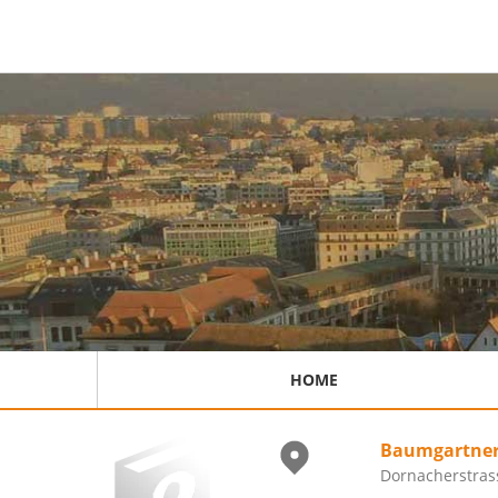
HOME
Baumgartner 
Dornacherstrass