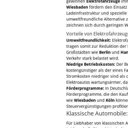
gewinnen
Elektrofahrzeuge
imm
Wiesbaden
fördern den Einsatz
Ladeinfrastruktur und speziell
umweltfreundliche Alternativ
zeichnen sich durch geringen 
Vorteile von Elektrofahrzeu
Umweltfreundlichkeit:
Elektrof
tragen somit zur Reduktion der 
Großstädten wie
Berlin
und
Ha
Verkehr stark belastet wird.
Niedrige Betriebskosten:
Der Be
kostengünstiger als der eines 
Stromkosten niedriger sind als 
Elektroautos wartungsärmer, da
Förderprogramme:
In Deutschla
Förderprogramme, die den Kauf 
wie
Wiesbaden
und
Köln
können
Steuervergünstigungen profitie
Klassische Automobile:
Für Liebhaber von klassischen 