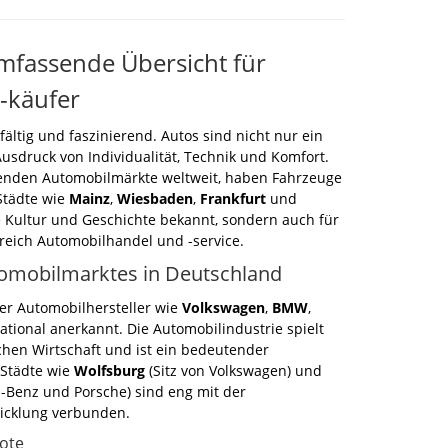
mfassende Übersicht für
-käufer
lfältig und faszinierend. Autos sind nicht nur ein
usdruck von Individualität, Technik und Komfort.
renden Automobilmärkte weltweit, haben Fahrzeuge
Städte wie
Mainz
,
Wiesbaden
,
Frankfurt
und
e Kultur und Geschichte bekannt, sondern auch für
ereich Automobilhandel und -service.
omobilmarktes in Deutschland
ßer Automobilhersteller wie
Volkswagen
,
BMW
,
ational anerkannt. Die Automobilindustrie spielt
schen Wirtschaft und ist ein bedeutender
 Städte wie
Wolfsburg
(Sitz von Volkswagen) und
Benz und Porsche) sind eng mit der
icklung verbunden.
ote