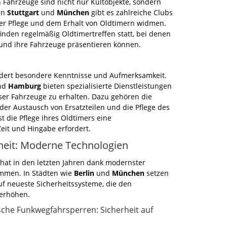
n Fahrzeuge sind nicht nur Kultobjekte, sondern
 In
Stuttgart
und
München
gibt es zahlreiche Clubs
der Pflege und dem Erhalt von Oldtimern widmen.
inden regelmäßig Oldtimertreffen statt, bei denen
und ihre Fahrzeuge präsentieren können.
ordert besondere Kenntnisse und Aufmerksamkeit.
nd
Hamburg
bieten spezialisierte Dienstleistungen
ser Fahrzeuge zu erhalten. Dazu gehören die
der Austausch von Ersatzteilen und die Pflege des
st die Pflege ihres Oldtimers eine
Zeit und Hingabe erfordert.
heit: Moderne Technologien
 hat in den letzten Jahren dank modernster
mmen. In Städten wie
Berlin
und
München
setzen
f neueste Sicherheitssysteme, die den
 erhöhen.
sche Funkwegfahrsperren: Sicherheit auf