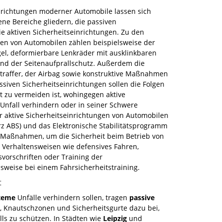
inrichtungen moderner Automobile lassen sich
ene Bereiche gliedern, die passiven
e aktiven Sicherheitseinrichtungen. Zu den
gen von Automobilen zählen beispielsweise der
gel, deformierbare Lenkräder mit ausklinkbaren
nd der Seitenaufprallschutz. Außerdem die
straffer, der Airbag sowie konstruktive Maßnahmen
siven Sicherheitseinrichtungen sollen die Folgen
t zu vermeiden ist, wohingegen aktive
Unfall verhindern oder in seiner Schwere
ür aktive Sicherheitseinrichtungen von Automobilen
rz ABS) und das Elektronische Stabilitätsprogramm
n Maßnahmen, um die Sicherheit beim Betrieb von
Verhaltensweisen wie defensives Fahren,
svorschriften oder Training der
sweise bei einem Fahrsicherheitstraining.
t
steme
Unfälle verhindern sollen, tragen
passive
, Knautschzonen und Sicherheitsgurte dazu bei,
lls zu schützen. In Städten wie
Leipzig
und