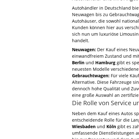
Autohändler in Deutschland biet
Neuwagen bis zu Gebrauchtwag
Autohäuser, die sowohl nationa
Kunden können hier aus versch
sich nun um luxuriöse Limousin
handelt.
Neuwagen:
Der Kauf eines Neuwa
einwandfreiem Zustand und mit
Berlin
und
Hamburg
gibt es spe
neuesten Modelle verschiedener
Gebrauchtwagen:
Für viele Käuf
Alternative. Diese Fahrzeuge si
dennoch hohe Qualität und Zuve
eine große Auswahl an zertifiz
Die Rolle von Service 
Neben dem Kauf eines Autos spi
entscheidende Rolle für die Lan
Wiesbaden
und
Köln
gibt es za
umfassende Dienstleistungen an