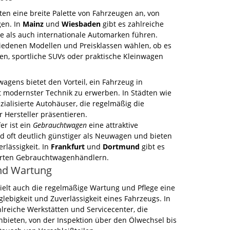
en eine breite Palette von Fahrzeugen an, von
en. In
Mainz
und
Wiesbaden
gibt es zahlreiche
le als auch internationale Automarken führen.
iedenen Modellen und Preisklassen wählen, ob es
en, sportliche SUVs oder praktische Kleinwagen
gens bietet den Vorteil, ein Fahrzeug in
 modernster Technik zu erwerben. In Städten wie
zialisierte Autohäuser, die regelmäßig die
 Hersteller präsentieren.
er ist ein
Gebrauchtwagen
eine attraktive
nd oft deutlich günstiger als Neuwagen und bieten
rlässigkeit. In
Frankfurt
und
Dortmund
gibt es
ierten Gebrauchtwagenhändlern.
und Wartung
elt auch die regelmäßige Wartung und Pflege eine
glebigkeit und Zuverlässigkeit eines Fahrzeugs. In
hlreiche Werkstätten und Servicecenter, die
bieten, von der Inspektion über den Ölwechsel bis