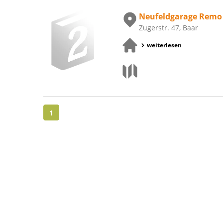
Neufeldgarage Remo
Zugerstr. 47, Baar
weiterlesen
1