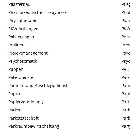
Pflasterbau
Pfle
Pharmazeutische Erzeugnisse
Phot
Physiotherapie
Pia
PKW-Anhänger
PKW
Polsterungen
Por
Pralinen
Pres
Projektmanagement
Psyc
Psychosomatik
Psy
Puppen
PVC
Paketdienste
Pale
Pannen- und Abschleppdienst
Pan
Papier
Pap
Papierveredelung
Par
Parkett
Park
Parkettgeschäft
Park
Parkraumbewirtschaftung
Part