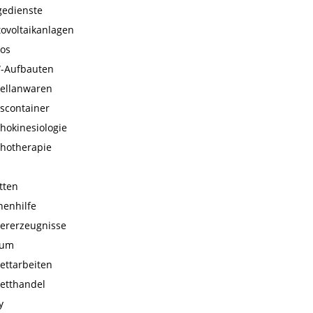
gedienste
ovoltaikanlagen
nos
-Aufbauten
zellanwaren
scontainer
hokinesiologie
chotherapie
tten
nenhilfe
iererzeugnisse
fum
ettarbeiten
etthandel
y