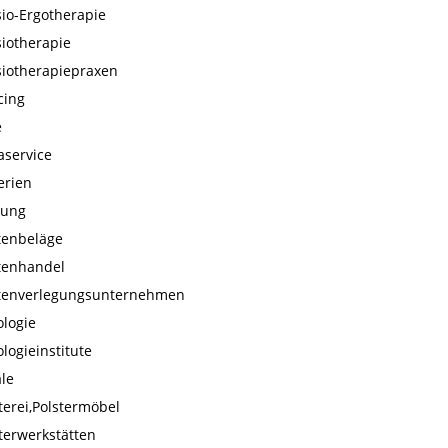
io-Ergotherapie
iotherapie
siotherapiepraxen
cing
e
aservice
erien
nung
tenbeläge
tenhandel
ttenverlegungsunternehmen
logie
logieinstitute
le
terei,Polstermöbel
terwerkstätten