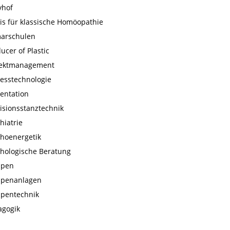
yhof
is für klassische Homöopathie
marschulen
ucer of Plastic
jektmanagement
esstechnologie
entation
isionsstanztechnik
hiatrie
choenergetik
chologische Beratung
pen
penanlagen
pentechnik
agogik