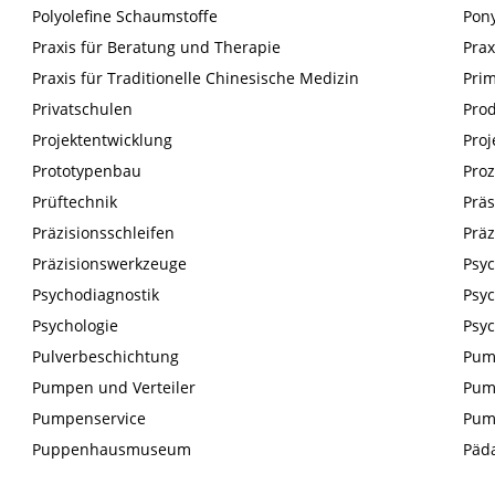
Polyolefine Schaumstoffe
Pon
Praxis für Beratung und Therapie
Prax
Praxis für Traditionelle Chinesische Medizin
Pri
Privatschulen
Prod
Projektentwicklung
Pro
Prototypenbau
Proz
Prüftechnik
Präs
Präzisionsschleifen
Präz
Präzisionswerkzeuge
Psyc
Psychodiagnostik
Psy
Psychologie
Psy
Pulverbeschichtung
Pum
Pumpen und Verteiler
Pum
Pumpenservice
Pum
Puppenhausmuseum
Päd