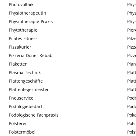
Photovoltaik
Phys
Physiotherapeutin
Phys
Physiotherapie-Praxis
Phy
Phytotherapie
Pier
Pilates Fitness
Pilz
Pizzakurier
Pizz
Pizzeria Döner Kebab
Pizz
Plaketten
Pla
Plasma-Technik
Plat
Plattengeschäfte
Plat
Plattenlegermeister
Pla
Pneuservice
Podo
Podologiebedarf
Podo
Podologische Fachpraxis
Poka
Polsterei
Pols
Polstermöbel
Pols