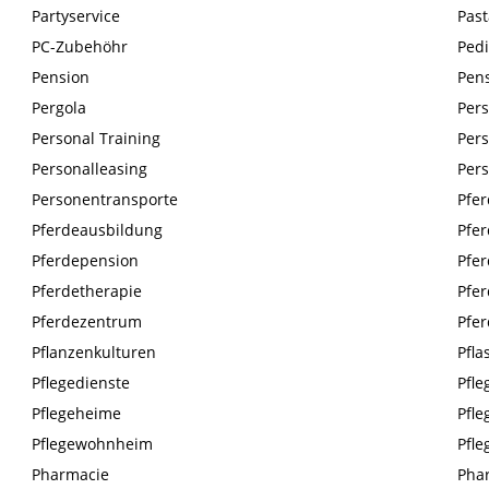
Partyservice
Past
PC-Zubehöhr
Ped
Pension
Pen
Pergola
Pers
Personal Training
Per
Personalleasing
Pers
Personentransporte
Pfe
Pferdeausbildung
Pfe
Pferdepension
Pfer
Pferdetherapie
Pfer
Pferdezentrum
Pfe
Pflanzenkulturen
Pfla
Pflegedienste
Pfle
Pflegeheime
Pfle
Pflegewohnheim
Pfl
Pharmacie
Phar