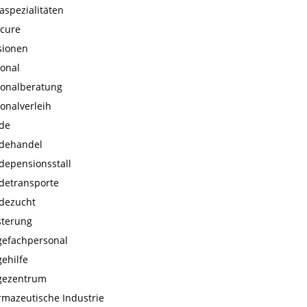
aspezialitäten
icure
sionen
onal
sonalberatung
onalverleih
rde
rdehandel
depensionsstall
detransporte
rdezucht
sterung
gefachpersonal
gehilfe
egezentrum
mazeutische Industrie